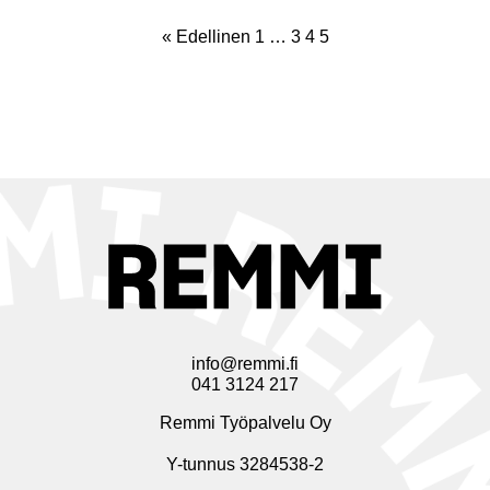
« Edellinen
1
…
3
4
5
info@remmi.fi
041 3124 217
Remmi Työpalvelu Oy
Y-tunnus 3284538-2