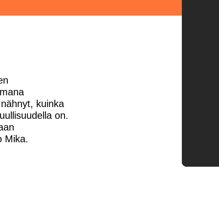
en
eemana
 nähnyt, kuinka
uullisuudella on.
aan
o Mika.