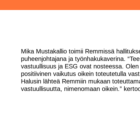
Mika Mustakallio toimii Remmissä hallituks
puheenjohtajana ja työnhakukaverina. “T
vastuullisuus ja ESG ovat nosteessa. Olen
positiivinen vaikutus oikein toteutetulla vast
Halusin lähteä Remmiin mukaan toteuttam
vastuullisuutta, nimenomaan oikein.” kerto