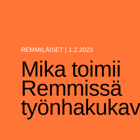
REMMILÄISET
|
1.2.2023
Mika toimii
Remmissä
työnhakukav