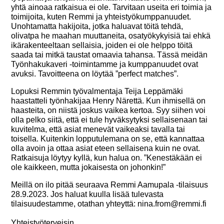
yhtä ainoaa ratkaisua ei ole. Tarvitaan useita eri toimia ja
toimijoita, kuten Remmi ja yhteistyökumppanuudet.
Unohtamatta hakijoita, jotka haluavat töitä tehdä,
olivatpa he maahan muuttaneita, osatyökykyisiä tai ehkä
ikärakenteeltaan sellaisia, joiden ei ole helppo töitä
saada tai mitkä taustat omaavia tahansa. Tässä meidän
Työnhakukaveri -toimintamme ja kumppanuudet ovat
avuksi. Tavoitteena on löytää ”perfect matches”.
Lopuksi Remmin työvalmentaja Teija Leppämäki
haastatteli työnhakijaa Henry Närettä. Kun ihmisellä on
haasteita, on niistä joskus vaikea kertoa. Syy siihen voi
olla pelko siitä, että ei tule hyväksytyksi sellaisenaan tai
kuvitelma, että asiat menevät vaikeaksi tavalla tai
toisella. Kuitenkin lopputulemana on se, että kannattaa
olla avoin ja ottaa asiat eteen sellaisena kuin ne ovat.
Ratkaisuja löytyy kyllä, kun halua on. ”Kenestäkään ei
ole kaikkeen, mutta jokaisesta on johonkin!”
Meillä on ilo pitää seuraava Remmi Aamupala -tilaisuus
28.9.2023. Jos haluat kuulla lisää tulevasta
tilaisuudestamme, otathan yhteyttä:
nina.from@remmi.fi
Yhteistyöterveisin