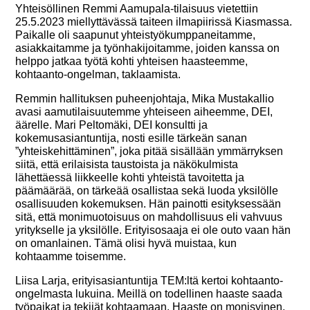
Yhteisöllinen Remmi Aamupala-tilaisuus vietettiin
25.5.2023 miellyttävässä taiteen ilmapiirissä Kiasmassa.
Paikalle oli saapunut yhteistyökumppaneitamme,
asiakkaitamme ja työnhakijoitamme, joiden kanssa on
helppo jatkaa työtä kohti yhteisen haasteemme,
kohtaanto-ongelman, taklaamista.
Remmin hallituksen puheenjohtaja, Mika Mustakallio
avasi aamutilaisuutemme yhteiseen aiheemme, DEI,
äärelle. Mari Peltomäki, DEI konsultti ja
kokemusasiantuntija, nosti esille tärkeän sanan
”yhteiskehittäminen”, joka pitää sisällään ymmärryksen
siitä, että erilaisista taustoista ja näkökulmista
lähettäessä liikkeelle kohti yhteistä tavoitetta ja
päämäärää, on tärkeää osallistaa sekä luoda yksilölle
osallisuuden kokemuksen. Hän painotti esityksessään
sitä, että monimuotoisuus on mahdollisuus eli vahvuus
yritykselle ja yksilölle. Erityisosaaja ei ole outo vaan hän
on omanlainen. Tämä olisi hyvä muistaa, kun
kohtaamme toisemme.
Liisa Larja, erityisasiantuntija TEM:ltä kertoi kohtaanto-
ongelmasta lukuina. Meillä on todellinen haaste saada
työpaikat ja tekijät kohtaamaan. Haaste on monisyinen,