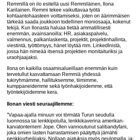
Remmillä on ilo esitellä uusi Remmiläinen, Ilona
Karilainen. Remmi tekee vaikuttavaa työtä
kohtaantohaasteen voittamiseksi, joten on äärimmäisen
tärkeää saada joukkoon todellinen moniosaaja, kokenut
tekijä. Kun Ilonasta haluaa tietää ammatillisesti
enemmän, avainsanoilla: HR, asiakaspalvelu,
valmennus, palkanlaskenta, projektit, projektinhallinta,
viestintä, työttömyys, hänet löytää mm. LinkedInistä,
jossa hän nimeää itsensä projektien monitaituriksi ja
uraohjaajaksi.
Ilona on kaikilla osaamisalueillaan enemmän kuin
tervetullut kasvattamaan Remmiä yhdessä
tukiryhmämme, hallituksemme, tiimimme,
kumppaneidemme sekä työnhakijoidemme, että
työntekijöidemme kera.
Ilonan viesti seuraajillemme:
”Vapaa-ajalla minuun voi törmätä Turun seudulla
luonnossa tai lenkkipolulla, lenkkikaverina amerikan-
karvatonterrierri Jope. Olen vannoutunut salibandyfani,
joka omien lasten harrastamisen päätyttyä jämähti
penkkiurheilijaksi. Nollaan ajatuksia myös neulomalla, ja