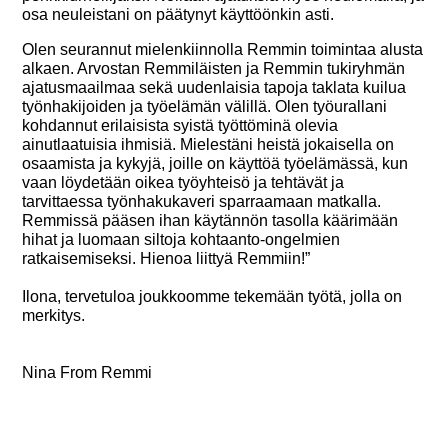
osa neuleistani on päätynyt käyttöönkin asti.
Olen seurannut mielenkiinnolla Remmin toimintaa alusta
alkaen. Arvostan Remmiläisten ja Remmin tukiryhmän
ajatusmaailmaa sekä uudenlaisia tapoja taklata kuilua
työnhakijoiden ja työelämän välillä. Olen työurallani
kohdannut erilaisista syistä työttöminä olevia
ainutlaatuisia ihmisiä. Mielestäni heistä jokaisella on
osaamista ja kykyjä, joille on käyttöä työelämässä, kun
vaan löydetään oikea työyhteisö ja tehtävät ja
tarvittaessa työnhakukaveri sparraamaan matkalla.
Remmissä pääsen ihan käytännön tasolla käärimään
hihat ja luomaan siltoja kohtaanto-ongelmien
ratkaisemiseksi. Hienoa liittyä Remmiin!”
Ilona, tervetuloa joukkoomme tekemään työtä, jolla on
merkitys.
Nina From Remmi