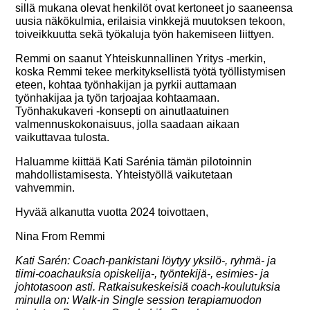
sillä mukana olevat henkilöt ovat kertoneet jo saaneensa
uusia näkökulmia, erilaisia vinkkejä muutoksen tekoon,
toiveikkuutta sekä työkaluja työn hakemiseen liittyen.
Remmi on saanut Yhteiskunnallinen Yritys -merkin,
koska Remmi tekee merkityksellistä työtä työllistymisen
eteen, kohtaa työnhakijan ja pyrkii auttamaan
työnhakijaa ja työn tarjoajaa kohtaamaan.
Työnhakukaveri -konsepti on ainutlaatuinen
valmennuskokonaisuus, jolla saadaan aikaan
vaikuttavaa tulosta.
Haluamme kiittää Kati Sarénia tämän pilotoinnin
mahdollistamisesta. Yhteistyöllä vaikutetaan
vahvemmin.
Hyvää alkanutta vuotta 2024 toivottaen,
Nina From Remmi
Kati Sarén: Coach-pankistani löytyy yksilö-, ryhmä- ja
tiimi-coachauksia opiskelija-, työntekijä-, esimies- ja
johtotasoon asti. Ratkaisukeskeisiä coach-koulutuksia
minulla on: Walk-in Single session terapiamuodon