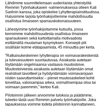
Lähdimme suunnittelemaan uudenlaista yhteistyötä
Remmin Työnhakukaveri -valmennuksessa olleen Kati
Sarénin kanssa, joka opiskelee Lyhytterapiainstituutissa.
Halusimme tarjota työnhakijoillemme mahdollisuutta
osallistua ilmaiseen sparrauskokonaisuuteen.
Lähestyimme työnhakijoitamme kutsulla, jossa
kerroimme mahdollisuudesta osallistua ilmaiseen
sparraukseen sekä kartoittamalla motivaatiota
esittämällä muutaman kysymyksen. Konsepti piti
sisällään kolme etätapaamista, 45 minuuttia per kerta.
”Ratkaisukeskeinen lyhytterapia on voimavarakeskeistä
ja tulevaisuuteen suuntautuvaa. Asiakasta autetaan
löytämään ongelmaansa vastaava muutostoive.
Muutostoiveesta asiakasta autetaan löytämään omat
realistiset tavoitteet ja hyödyntämään voimavarojaan
niiden saavuttamiseksi – pienet muutosaskeleet kohti
toivetilaa, valoisampaa arkea, voimallisempaa oloa tai
voimaan paremmin,” kertoo Kati.
Pilotoinnin jälkeen arvioimme tuloksia ja päätämme,
tuleeko tästä uusi Remmin palvelu työnhakijoille. Joka
tapauksessa voimme todeta pilotoinnin kannattaneen,