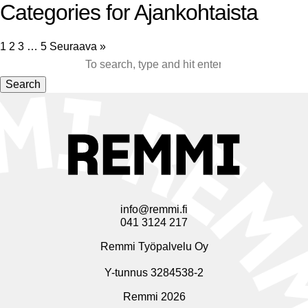
Categories for Ajankohtaista
1
2
3
…
5
Seuraava »
Search
info@remmi.fi
041 3124 217
Remmi Työpalvelu Oy
Y-tunnus 3284538-2
Remmi 2026