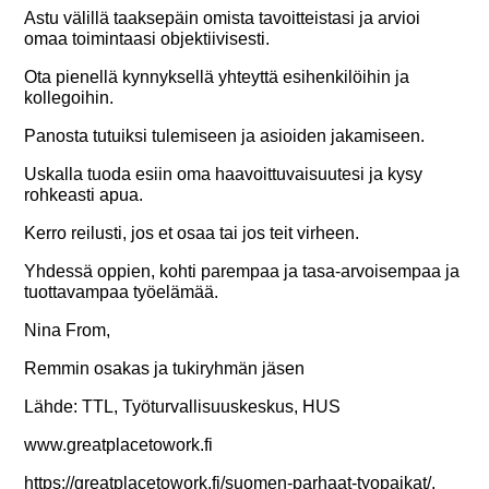
Astu välillä taaksepäin omista tavoitteistasi ja arvioi
omaa toimintaasi objektiivisesti.
Ota pienellä kynnyksellä yhteyttä esihenkilöihin ja
kollegoihin.
Panosta tutuiksi tulemiseen ja asioiden jakamiseen.
Uskalla tuoda esiin oma haavoittuvaisuutesi ja kysy
rohkeasti apua.
Kerro reilusti, jos et osaa tai jos teit virheen.
Yhdessä oppien, kohti parempaa ja tasa-arvoisempaa ja
tuottavampaa työelämää.
Nina From,
Remmin osakas ja tukiryhmän jäsen
Lähde: TTL, Työturvallisuuskeskus, HUS
www.greatplacetowork.fi
https://greatplacetowork.fi/suomen-parhaat-tyopaikat/
,