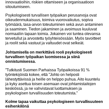
innovaatioihin, riskien ottamiseen ja organisaatioon
sitoutumiseen.
Psykologisesti turvallisen työpaikan perusarvoja ovat
oikeudenmukaisuus, toimiva vuorovaikutus, sopiva
työmäärä, tasa-arvon toteutuminen sekä avun antaminen
ja saaminen. Tiedon jakaminen ja avoimuus kuuluvat
normaaliin tapaan toimia. Jokainen voi tuntea olevansa
tervetullut ja arvostettu työyhteisössään. Myös tavoitteet
ja roolit sekä vastuut ja valtuudet ovat selkeät.
Johtamisella on merkittävä rooli psykologisesti
turvallisen työpaikan luomisessa ja siinä
onnistumisessa.
”Tutkitusti Suomen Parhaissa Työpaikoissa 91 %
työntekijöistä kokee, että ”Johto on helposti
lähestyttävissä ja heille on helppo puhua. Aito kuuntelu
ja kyky asettua toisen asemaan ovat johtamistaitojen
keskiössä, ja ne vahvistavat luottamuksen ja
psykologisen turvallisuuden toteutumista.”
Kolme tapaa vaikuttaa psykologiseen turvallisuuteen
esihenkilönä