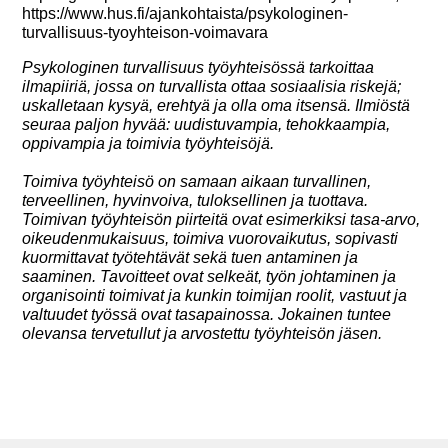
https://www.hus.fi/ajankohtaista/psykologinen-
turvallisuus-tyoyhteison-voimavara
Psykologinen turvallisuus työyhteisössä tarkoittaa
ilmapiiriä, jossa on turvallista ottaa sosiaalisia riskejä;
uskalletaan kysyä, erehtyä ja olla oma itsensä. Ilmiöstä
seuraa paljon hyvää: uudistuvampia, tehokkaampia,
oppivampia ja toimivia työyhteisöjä.
Toimiva työyhteisö on samaan aikaan turvallinen,
terveellinen, hyvinvoiva, tuloksellinen ja tuottava.
Toimivan työyhteisön piirteitä ovat esimerkiksi tasa-arvo,
oikeudenmukaisuus, toimiva vuorovaikutus, sopivasti
kuormittavat työtehtävät sekä tuen antaminen ja
saaminen. Tavoitteet ovat selkeät, työn johtaminen ja
organisointi toimivat ja kunkin toimijan roolit, vastuut ja
valtuudet työssä ovat tasapainossa. Jokainen tuntee
olevansa tervetullut ja arvostettu työyhteisön jäsen.