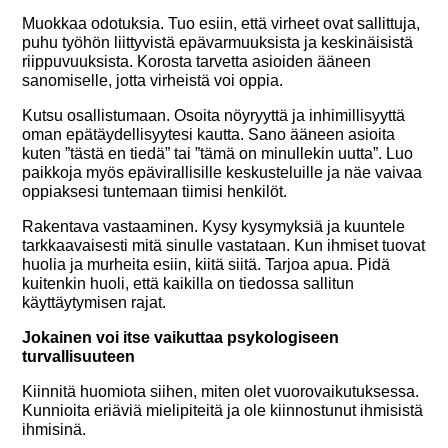
Muokkaa odotuksia. Tuo esiin, että virheet ovat sallittuja,
puhu työhön liittyvistä epävarmuuksista ja keskinäisistä
riippuvuuksista. Korosta tarvetta asioiden ääneen
sanomiselle, jotta virheistä voi oppia.
Kutsu osallistumaan. Osoita nöyryyttä ja inhimillisyyttä
oman epätäydellisyytesi kautta. Sano ääneen asioita
kuten ”tästä en tiedä” tai ”tämä on minullekin uutta”. Luo
paikkoja myös epävirallisille keskusteluille ja näe vaivaa
oppiaksesi tuntemaan tiimisi henkilöt.
Rakentava vastaaminen. Kysy kysymyksiä ja kuuntele
tarkkaavaisesti mitä sinulle vastataan. Kun ihmiset tuovat
huolia ja murheita esiin, kiitä siitä. Tarjoa apua. Pidä
kuitenkin huoli, että kaikilla on tiedossa sallitun
käyttäytymisen rajat.
Jokainen voi itse vaikuttaa psykologiseen
turvallisuuteen
Kiinnitä huomiota siihen, miten olet vuorovaikutuksessa.
Kunnioita eriäviä mielipiteitä ja ole kiinnostunut ihmisistä
ihmisinä.