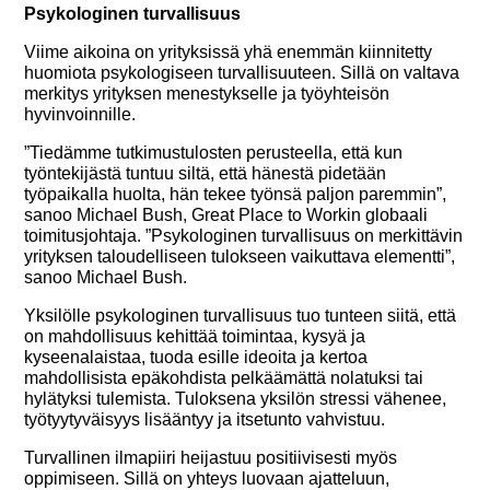
Psykologinen turvallisuus
Viime aikoina on yrityksissä yhä enemmän kiinnitetty
huomiota psykologiseen turvallisuuteen. Sillä on valtava
merkitys yrityksen menestykselle ja työyhteisön
hyvinvoinnille.
”Tiedämme tutkimustulosten perusteella, että kun
työntekijästä tuntuu siltä, että hänestä pidetään
työpaikalla huolta, hän tekee työnsä paljon paremmin”,
sanoo Michael Bush, Great Place to Workin globaali
toimitusjohtaja. ”Psykologinen turvallisuus on merkittävin
yrityksen taloudelliseen tulokseen vaikuttava elementti”,
sanoo Michael Bush.
Yksilölle psykologinen turvallisuus tuo tunteen siitä, että
on mahdollisuus kehittää toimintaa, kysyä ja
kyseenalaistaa, tuoda esille ideoita ja kertoa
mahdollisista epäkohdista pelkäämättä nolatuksi tai
hylätyksi tulemista. Tuloksena yksilön stressi vähenee,
työtyytyväisyys lisääntyy ja itsetunto vahvistuu.
Turvallinen ilmapiiri heijastuu positiivisesti myös
oppimiseen. Sillä on yhteys luovaan ajatteluun,